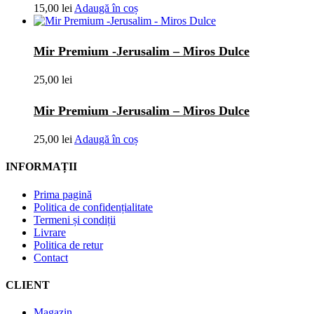
15,00
lei
Adaugă în coș
Mir Premium -Jerusalim – Miros Dulce
25,00
lei
Mir Premium -Jerusalim – Miros Dulce
25,00
lei
Adaugă în coș
INFORMAȚII
Prima pagină
Politica de confidențialitate
Termeni și condiții
Livrare
Politica de retur
Contact
CLIENT
Magazin