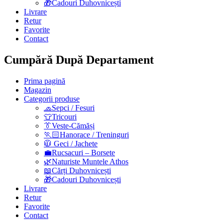
🎁Cadouri Duhovnicești
Livrare
Retur
Favorite
Contact
Cumpără După Departament
Prima pagină
Magazin
Categorii produse
🧢Sepci / Fesuri
👕Tricouri
👔Veste-Cămăși
🏃🏻Hanorace / Treninguri
🧥 Geci / Jachete
💼Rucsacuri – Borsete
🌿Naturiste Muntele Athos
📖Cărți Duhovnicești
🎁Cadouri Duhovnicești
Livrare
Retur
Favorite
Contact