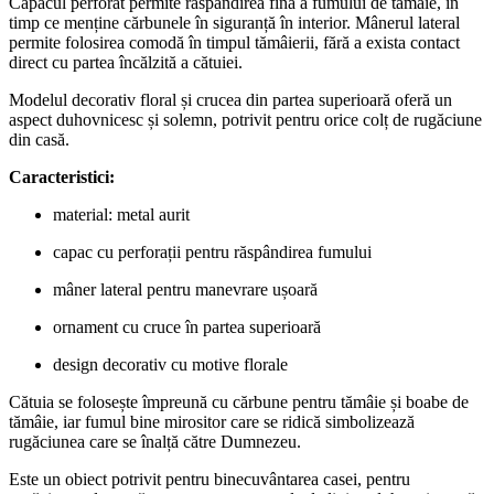
Capacul perforat permite răspândirea fină a fumului de tămâie, în
timp ce menține cărbunele în siguranță în interior. Mânerul lateral
permite folosirea comodă în timpul tămâierii, fără a exista contact
direct cu partea încălzită a cătuiei.
Modelul decorativ floral și crucea din partea superioară oferă un
aspect duhovnicesc și solemn, potrivit pentru orice colț de rugăciune
din casă.
Caracteristici:
material: metal aurit
capac cu perforații pentru răspândirea fumului
mâner lateral pentru manevrare ușoară
ornament cu cruce în partea superioară
design decorativ cu motive florale
Cătuia se folosește împreună cu cărbune pentru tămâie și boabe de
tămâie, iar fumul bine mirositor care se ridică simbolizează
rugăciunea care se înalță către Dumnezeu.
Este un obiect potrivit pentru binecuvântarea casei, pentru