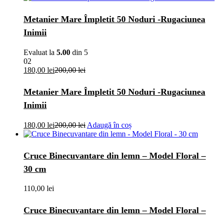
Metanier Mare Împletit 50 Noduri -Rugaciunea
Inimii
Evaluat la
5.00
din 5
02
180,00
lei
200,00
lei
Metanier Mare Împletit 50 Noduri -Rugaciunea
Inimii
180,00
lei
200,00
lei
Adaugă în coș
Cruce Binecuvantare din lemn – Model Floral –
30 cm
110,00
lei
Cruce Binecuvantare din lemn – Model Floral –