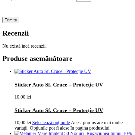
Recenzii
Nu există încă recenzii.
Produse asemănătoare
Sticker Auto Sf. Cruce – Protecție UV
10,00
lei
Sticker Auto Sf. Cruce – Protecție UV
10,00
lei
Selectează opțiunile
Acest produs are mai multe
variații. Opțiunile pot fi alese în pagina produsului.
-
10
%