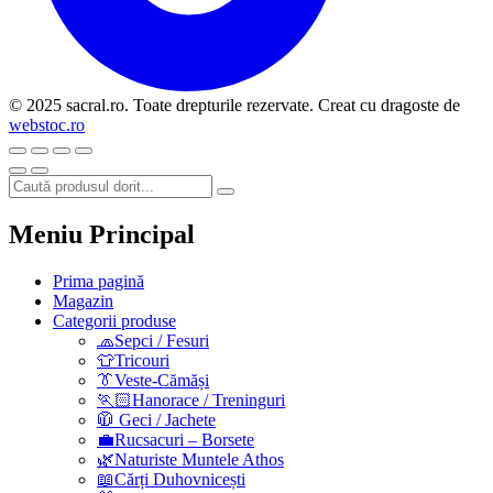
© 2025 sacral.ro. Toate drepturile rezervate. Creat cu dragoste de
webstoc.ro
Meniu Principal
Prima pagină
Magazin
Categorii produse
🧢Sepci / Fesuri
👕Tricouri
👔Veste-Cămăși
🏃🏻Hanorace / Treninguri
🧥 Geci / Jachete
💼Rucsacuri – Borsete
🌿Naturiste Muntele Athos
📖Cărți Duhovnicești