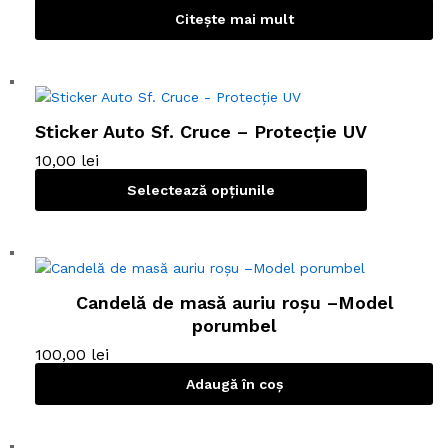
Citește mai mult
Sticker Auto Sf. Cruce – Protecție UV
10,00
lei
Selectează opțiunile
A
c
e
s
Candelă de masă auriu roșu –Model
t
porumbel
p
100,00
lei
r
o
Adaugă în coș
d
u
s