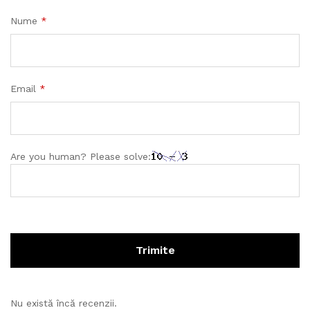
c
Nume
*
a
n
t
i
t
Email
*
a
t
e
Are you human? Please solve:
Nu există încă recenzii.