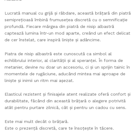
p
i
Lucrată manual cu grijă și răbdare, această brățară din piatră
a
semiprețioasă îmbină frumusețea discretă cu o semnificație
t
profundă. Fiecare mărgea din piatră de nisip albastră
r
captează lumina într-un mod aparte, creând un efect delicat
ă
de cer înstelat, care inspiră liniște și adâncime.
s
e
Piatra de nisip albastră este cunoscută ca simbol al
m
echilibrului interior, al clarității și al speranței. În forma de
i
metanier, devine nu doar un accesoriu, ci și un sprijin tainic în
p
momentele de rugăciune, aducând mintea mai aproape de
r
liniște și inimii un ritm mai așezat.
e
ț
Elasticul rezistent și finisajele atent realizate oferă confort și
i
durabilitate, făcând din această brățară o alegere potrivită
o
atât pentru purtare zilnică, cât și pentru un cadou cu sens.
a
s
Este mai mult decât o brățară.
ă
Este o prezență discretă, care te însoțește în tăcere.
–