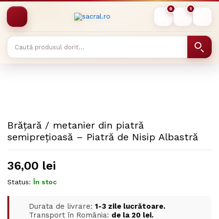
0
1
Brățară / metanier din piatră
semiprețioasă – Piatră de Nisip Albastră
36,00
lei
Status:
În stoc
Durata de livrare:
1-3 zile lucrătoare.
Transport în România:
de la 20 lei.