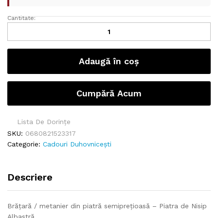
Cantitate:
B
r
ă
ț
Adaugă în coș
a
r
ă
Cumpără Acum
/
m
e
Lista De Dorințe
t
SKU:
0680821523317
a
Categorie:
Cadouri Duhovnicești
n
i
e
Descriere
r
d
i
Brățară / metanier din piatră semiprețioasă – Piatra de Nisip
n
Albastră