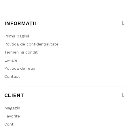
O
p
ț
i
INFORMAȚII
u
n
Prima pagină
i
Politica de confidențialitate
l
Termeni și condiții
e
p
Livrare
o
Politica de retur
t
Contact
f
i
a
CLIENT
l
e
Magazin
s
Favorite
e
î
Cont
n