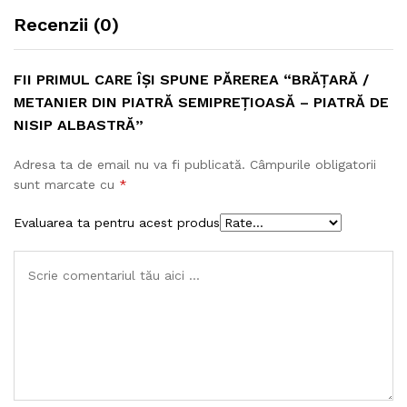
P
Recenzii (0)
i
a
t
FII PRIMUL CARE ÎȘI SPUNE PĂREREA “BRĂȚARĂ /
r
METANIER DIN PIATRĂ SEMIPREȚIOASĂ – PIATRĂ DE
ă
d
NISIP ALBASTRĂ”
e
N
Adresa ta de email nu va fi publicată.
Câmpurile obligatorii
i
sunt marcate cu
*
s
Evaluarea ta pentru acest produs
i
p
A
l
b
a
s
t
r
ă