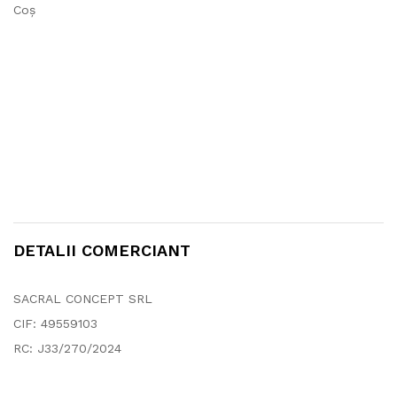
Coș
p
a
g
i
n
a
p
r
o
d
u
s
DETALII COMERCIANT
u
l
u
SACRAL CONCEPT SRL
i
CIF: 49559103
.
RC: J33/270/2024