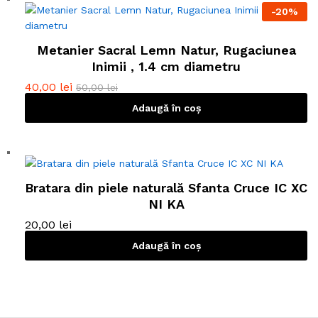
a
-
20
%
r
e
Metanier Sacral Lemn Natur, Rugaciunea
m
Inimii , 1.4 cm diametru
a
40,00
lei
50,00
lei
i
m
Adaugă în coș
u
l
t
e
v
Bratara din piele naturală Sfanta Cruce IC XC
a
NI KA
r
20,00
lei
i
a
Adaugă în coș
ț
i
i
.